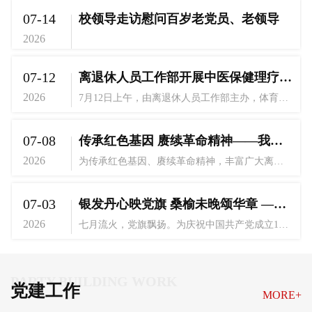
07-14
校领导走访慰问百岁老党员、老领导
2026
07-12
离退休人员工作部开展中医保健理疗公益活动
2026
7月12日上午，由离退休人员工作部主办，体育教学部及立德书院协办的“医路健康 艾香氤氲护健康 ”中医保健理疗活动在此立德书院举行，活动由杏林服务队承担主要诊疗服务工作，中医科主任郝林端副教授担任领队。活动期间，郝教授现场为老同志搭脉看诊，针对颈肩腰腿痛、失眠、体虚畏寒、脾胃不和等老年常见健康问题现场开具中药调理方剂；开方问诊之余，郝教授还亲自为老同志施以推拿治疗，为多名老同志有效缓解陈年痹痛。艾灸体验区内艾烟袅袅，...
07-08
传承红色基因 赓续革命精神——我校组织离退休人员赴广州起义纪念馆参观学习
2026
为传承红色基因、赓续革命精神，丰富广大离退休人员精神文化生活，我校离退休人员工作部于2026年7月7日组织老同志赴广州起义纪念馆开展红色教育参观学习活动。到达纪念馆，大家依次参观了"风云突变""筹备起义""羊城风暴""红旗不倒"等主题展区。馆内陈列的展品，生动再现了1927年中国共产党在广州领导工农兵武装起义的峥嵘岁月。在讲解员的引导下，大家驻足凝视，重温革命历史，深刻感悟革命先辈英勇顽强、不怕牺牲的斗争精神。广州起义纪念馆位于广州市起义路200号之一，...
07-03
银发丹心映党旗 桑榆未晚颂华章 ——离退休党委隆重举行庆祝建党105周年主题党日活动
2026
七月流火，党旗飘扬。为庆祝中国共产党成立105周年，弘扬伟大建党精神，展现离退休老党员“离岗不离党、退休不褪色”的精神风貌，近日，离退休党委举办了“岁月不忘党恩情，银发相伴颂华章”主题党日活动。学校离退休党员同志欢聚一堂，共同回顾党的光辉历程，讴歌党的丰功伟绩，抒发对党的无限忠诚与热爱。活动在庄严的国歌声中拉开序幕。随后，在离退休处党委书记陈家杰的带领下，全体党员面向党旗，高举右拳，重温入党誓词。“我志愿加入中国共产党…...
PARTY BUILDING WORK
党建工作
MORE+