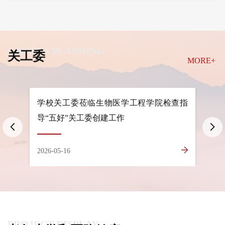
CAMPUS PLANNING
关工委
MORE+
检查指
青春逐梦十五五 挺膺担当守初心——学校
“银
召开2026年五四青年座谈会
2026-04-30
2026-
PROJECT DISPLAY